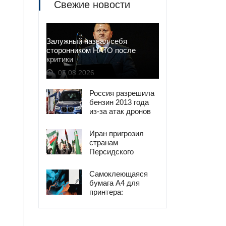
Свежие новости
Залужный назвал себя
сторонником НАТО после
критики
05.08.2026
Россия разрешила
бензин 2013 года
из-за атак дронов
Иран пригрозил
странам
Персидского
залива ударами в
ответ на атаки
Самоклеющаяся
США
бумага А4 для
принтера:
универсальное
решение для
печати наклеек и