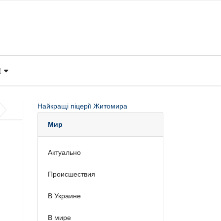
Е
Найкращі піцерії Житомира
Мир
Актуально
Происшествия
В Украине
В мире