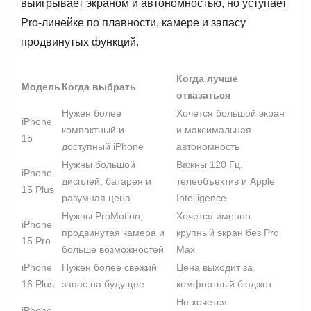
выигрывает экраном и автономностью, но уступает
Pro-линейке по плавности, камере и запасу
продвинутых функций.
Когда лучше
Модель
Когда выбрать
отказаться
Нужен более
Хочется большой экран
iPhone
компактный и
и максимальная
15
доступный iPhone
автономность
Нужны большой
Важны 120 Гц,
iPhone
дисплей, батарея и
телеобъектив и Apple
15 Plus
разумная цена
Intelligence
Нужны ProMotion,
Хочется именно
iPhone
продвинутая камера и
крупный экран без Pro
15 Pro
больше возможностей
Max
iPhone
Нужен более свежий
Цена выходит за
16 Plus
запас на будущее
комфортный бюджет
Не хочется
iPhone