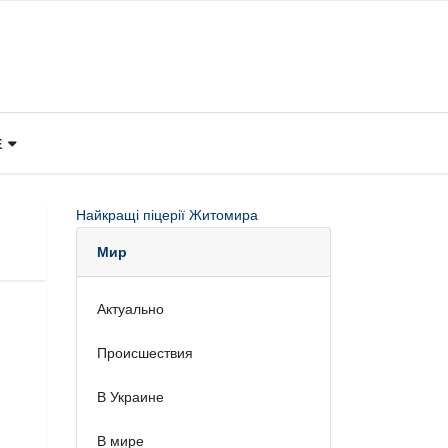
Е
Найкращі піцерії Житомира
Мир
Актуально
Происшествия
В Украине
В мире