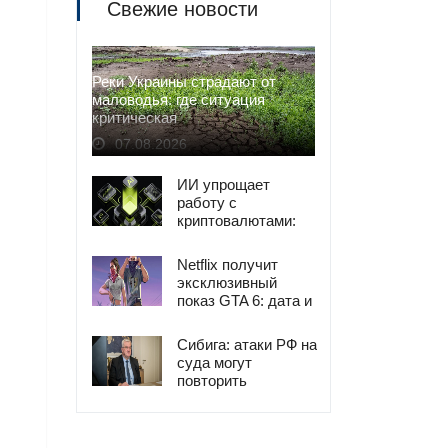
Свежие новости
Реки Украины страдают от
маловодья: где ситуация
критическая
07.08.2026
ИИ упрощает
работу с
криптовалютами:
анализ и
управление
Netflix получит
эксклюзивный
показ GTA 6: дата и
детали
Сибига: атаки РФ на
суда могут
повторить
продовольственный
кризис 2022 года