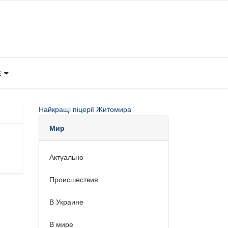
Е
Найкращі піцерії Житомира
Мир
Актуально
Происшествия
В Украине
В мире