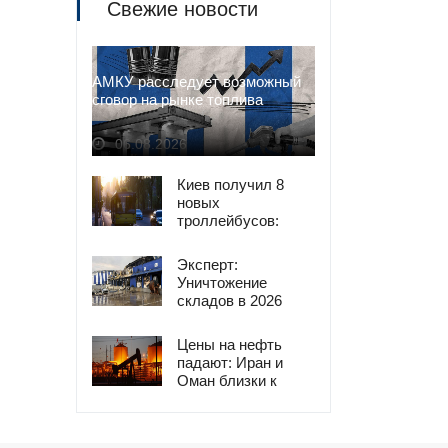
Свежие новости
АМКУ расследует возможный
сговор на рынке топлива
06.08.2026
Киев получил 8
новых
троллейбусов:
подробности
обновления
Эксперт:
транспорта
Уничтожение
складов в 2026
году опаснее
дефицита топлива
Цены на нефть
2022-го
падают: Иран и
Оман близки к
сделке по
Ормузскому
проливу