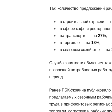
Так, количество предложений ра
в строительной отрасли — 
в сфере кафе и ресторано
на транспорте — на
27%
;
в торговле — на
18%
;
в сельском хозяйстве — на
Служба занятости объясняет так
возросшей потребностью работод
период.
Ранее РБК-Украина публиковало
предлагаемых сезонным рабочим.
труда в прифронтовых регионах У
торговли, логистики и рабочих 