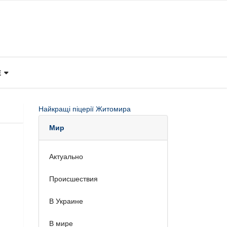
Е
Найкращі піцерії Житомира
Мир
Актуально
Происшествия
В Украине
В мире