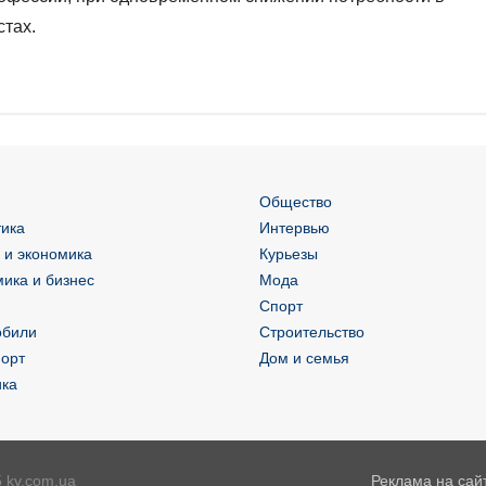
тах.
Общество
ика
Интервью
 и экономика
Курьезы
ика и бизнес
Мода
Спорт
обили
Строительство
орт
Дом и семья
ика
 kv.com.ua
Реклама на сай