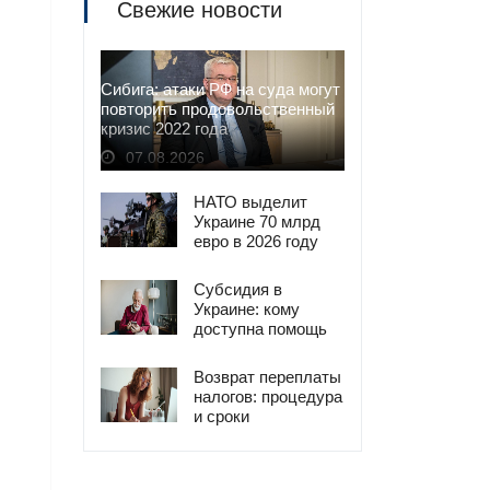
Свежие новости
Сибига: атаки РФ на суда могут
повторить продовольственный
кризис 2022 года
07.08.2026
НАТО выделит
Украине 70 млрд
евро в 2026 году
Субсидия в
Украине: кому
доступна помощь
при приостановке
трудового договора
Возврат переплаты
налогов: процедура
и сроки