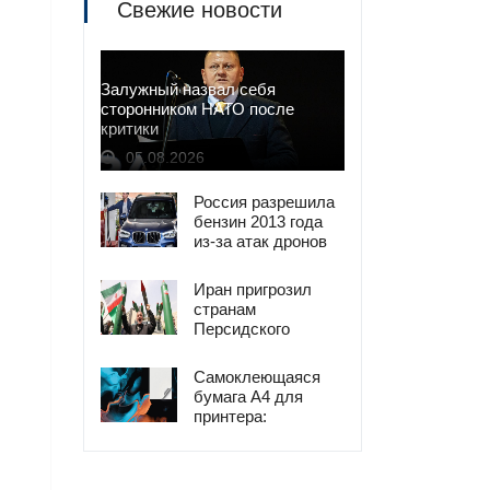
Свежие новости
Залужный назвал себя
сторонником НАТО после
критики
05.08.2026
Россия разрешила
бензин 2013 года
из-за атак дронов
Иран пригрозил
странам
Персидского
залива ударами в
ответ на атаки
Самоклеющаяся
США
бумага А4 для
принтера:
универсальное
решение для
печати наклеек и