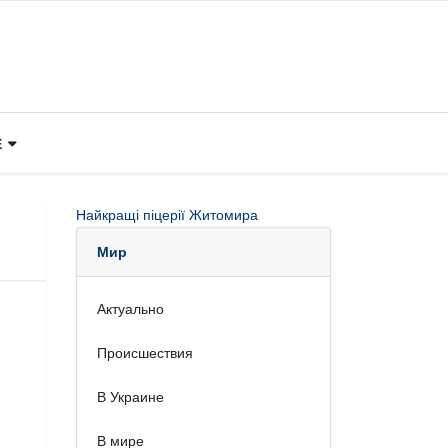
Е
Найкращі піцерії Житомира
Мир
Актуально
Происшествия
В Украине
В мире