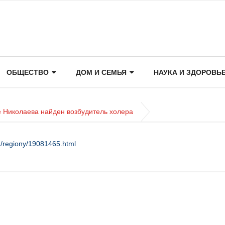
ОБЩЕСТВО
ДОМ И СЕМЬЯ
НАУКА И ЗДОРОВЬ
е Николаева найден возбудитель холера
a/regiony/19081465.html