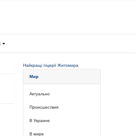
Е
Найкращі піцерії Житомира
Мир
Актуально
Происшествия
В Украине
В мире