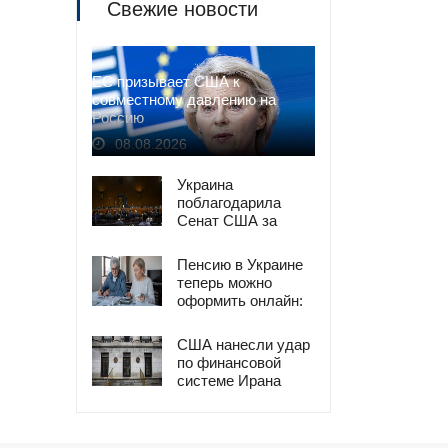
Свежие новости
ЕС призывает США к
совместному давлению на
Россию
08.08.2026
Украина
поблагодарила
Сенат США за
"адские санкции"
против РФ
Пенсию в Украине
теперь можно
оформить онлайн:
инструкция
США нанесли удар
по финансовой
системе Ирана
новыми санкциями