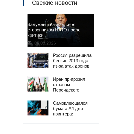
Свежие новости
Залужный назвал себя
сторонником НАТО после
критики
05.08.2026
Россия разрешила
бензин 2013 года
из-за атак дронов
Иран пригрозил
странам
Персидского
залива ударами в
ответ на атаки
Самоклеющаяся
США
бумага А4 для
принтера:
универсальное
решение для
печати наклеек и