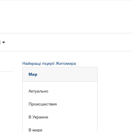
Е
Найкращі піцерії Житомира
Мир
Актуально
Происшествия
В Украине
В мире