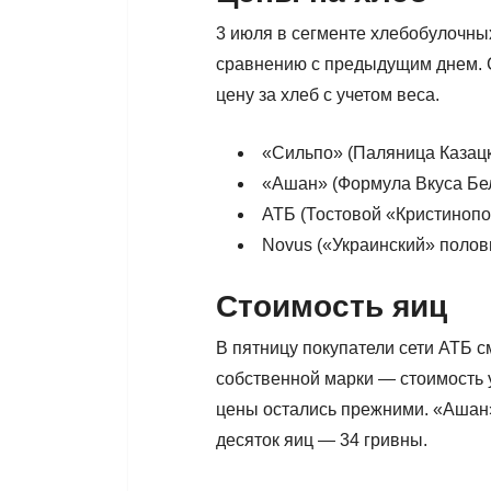
3 июля в сегменте хлебобулочны
сравнению с предыдущим днем. 
цену за хлеб с учетом веса.
«Сильпо» (Паляница Казацка
«Ашан» (Формула Вкуса Бел
АТБ (Тостовой «Кристинопол
Novus («Украинский» полови
Стоимость яиц
В пятницу покупатели сети АТБ с
собственной марки — стоимость 
цены остались прежними. «Ашан»
десяток яиц — 34 гривны.