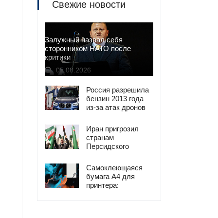
Свежие новости
Залужный назвал себя
сторонником НАТО после
критики
05.08.2026
Россия разрешила
бензин 2013 года
из-за атак дронов
Иран пригрозил
странам
Персидского
залива ударами в
ответ на атаки
Самоклеющаяся
США
бумага А4 для
принтера:
универсальное
решение для
печати наклеек и