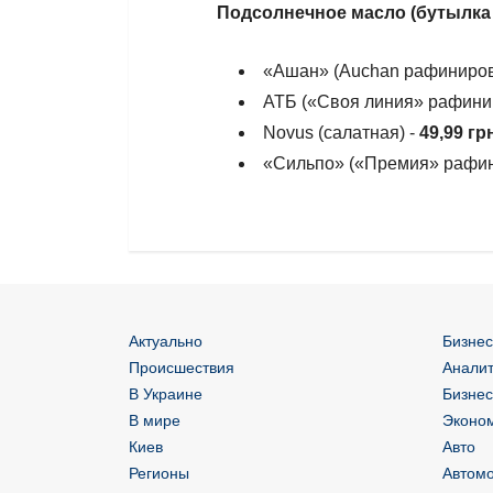
Подсолнечное масло (бутылка 0
«Ашан» (Auchan рафиниров
АТБ («Своя линия» рафини
Novus (салатная) -
49,99 гр
«Сильпо» («Премия» рафин
Актуально
Бизнес
Происшествия
Аналит
В Украине
Бизнес
В мире
Эконом
Киев
Авто
Регионы
Автом