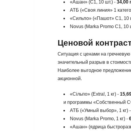
«Ашан» (С1, 10 шт.) -
34,00 
АТБ («Своя линия» 1 категор
«Сильпо» («Пашот» С1, 10 ш
Novus (Marka Promo С1, 10 ш
Ценовой контраст
Ситуация с ценами на гречневую
значительный разрыв в стоимост
Наиболее выгодное предложение 
акционной.
«Сільпо» (Extra!, 1 кг) -
15,6
и программы «Собственный С
АТБ («Умный выбор», 1 кг) 
Novus (Marka Promo, 1 кг) -
«Ашан» (ядрица быстроразв