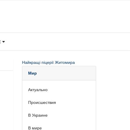
Е
Найкращі піцерії Житомира
Мир
Актуально
Происшествия
В Украине
В мире