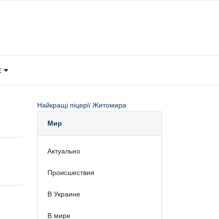
Е
Найкращі піцерії Житомира
Мир
Актуально
Происшествия
В Украине
В мире