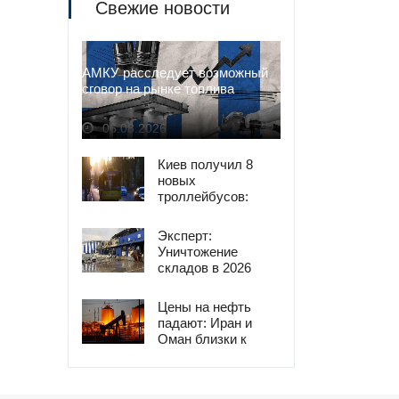
Свежие новости
АМКУ расследует возможный
сговор на рынке топлива
06.08.2026
Киев получил 8
новых
троллейбусов:
подробности
обновления
Эксперт:
транспорта
Уничтожение
складов в 2026
году опаснее
дефицита топлива
Цены на нефть
2022-го
падают: Иран и
Оман близки к
сделке по
Ормузскому
проливу