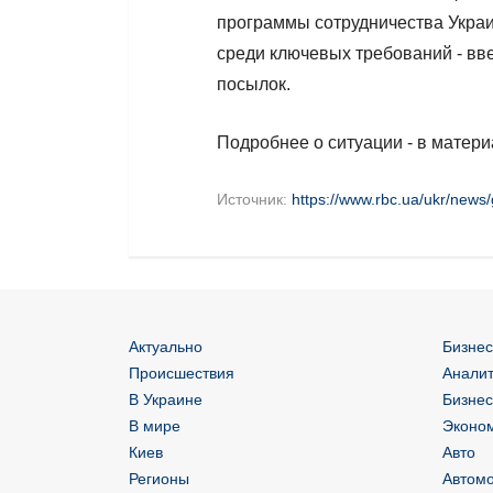
программы сотрудничества Украи
среди ключевых требований - в
посылок.
Подробнее о ситуации - в матер
Источник:
https://www.rbc.ua/ukr/news
Актуально
Бизнес
Происшествия
Аналит
В Украине
Бизнес
В мире
Эконом
Киев
Авто
Регионы
Автом