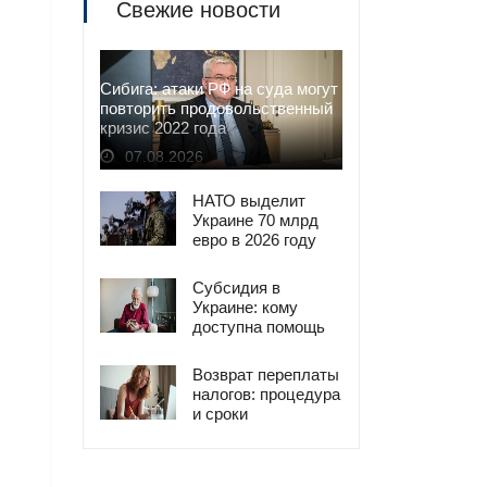
Свежие новости
Сибига: атаки РФ на суда могут
повторить продовольственный
кризис 2022 года
07.08.2026
НАТО выделит
Украине 70 млрд
евро в 2026 году
Субсидия в
Украине: кому
доступна помощь
при приостановке
трудового договора
Возврат переплаты
налогов: процедура
и сроки