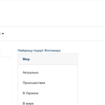
Е
Найкращі піцерії Житомира
Мир
Актуально
Происшествия
В Украине
В мире