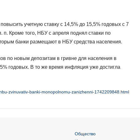
овысить учетную ставку с 14,5% до 15,5% годовых с 7
п. п. Кроме того, НБУ с апреля поднял ставки по
торым банки размещают в НБУ средства населения.
ов по новым депозитам в гривне для населения в
,5% годовых. В то же время инфляция уже достигла
s/nbu-zvinuvativ-banki-monopolnomu-zanizhenni-1742209848.html
Общество