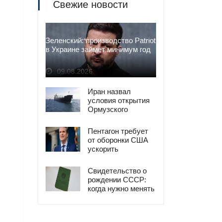
Свежие новости
Зеленский: производство Patriot
в Украине займет минимум год
09.08.2026
Иран назвал
условия открытия
Ормузского
пролива
Пентагон требует
от оборонки США
ускорить
производство
вооружений
Свидетельство о
рождении СССР:
когда нужно менять
в Украине