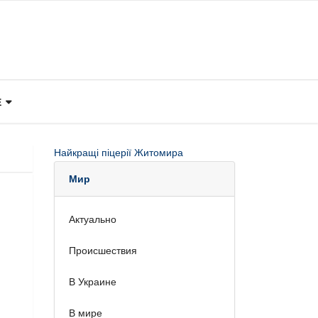
Е
Найкращі піцерії Житомира
Мир
Актуально
Происшествия
В Украине
В мире