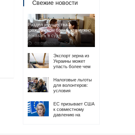
Свежие новости
Раздел имущества в
гражданском браке: что нужно
доказать в суде
08.08.2026
Экспорт зерна из
Украины может
упасть более чем
на 50% из-за атак
РФ
Налоговые льготы
для волонтеров:
условия
освобождения от
налогов
ЕС призывает США
к совместному
давлению на
Россию