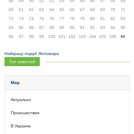
48
49
50
51
52
53
54
55
56
57
58
59
60
61
62
63
64
65
66
67
68
69
70
71
72
73
74
75
76
77
78
79
80
81
82
83
84
85
86
87
88
89
90
91
92
93
94
95
96
97
98
99
100
101
102
103
104
105
106
Найкращі піцерії Житомира
Топ новостей
Мир
Актуально
Происшествия
В Украине