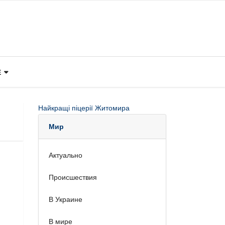
Е
Найкращі піцерії Житомира
Мир
Актуально
Происшествия
В Украине
В мире