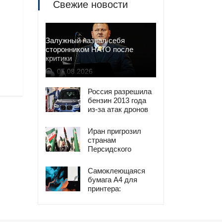
Свежие новости
Залужный назвал себя
сторонником НАТО после
критики
05.08.2026
Россия разрешила
бензин 2013 года
из-за атак дронов
Иран пригрозил
странам
Персидского
залива ударами в
ответ на атаки
Самоклеющаяся
США
бумага А4 для
принтера:
универсальное
решение для
печати наклеек и