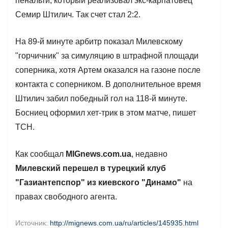
пенальти, который реализовал экс-карпатовец
Семир Штилич. Так счет стал 2:2.
На 89-й минуте арбитр показал Милевскому
"горчичник" за симуляцию в штрафной площади
соперника, хотя Артем оказался на газоне после
контакта с соперником. В дополнительное время
Штилич забил победный гол на 118-й минуте.
Босниец оформил хет-трик в этом матче, пишет
ТСН.
Как сообщал
MIGnews.com.ua
, недавно
Милевский перешел в турецкий клуб
"Газиантепспор" из киевского "Динамо"
на
правах свободного агента.
Источник:
http://mignews.com.ua/ru/articles/145935.html