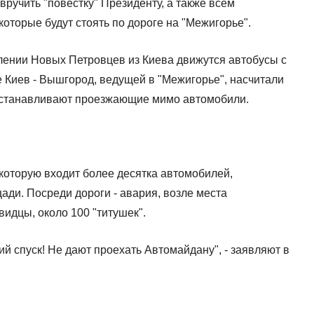
ручить "повестку" Президенту, а также всем
оторые будут стоять по дороге на "Межигорье".
лении Новых Петровцев из Киева движутся автобусы с
ге Киев - Вышгород, ведущей в "Межигорье", насчитали
 останавливают проезжающие мимо автомобили.
которую входит более десятка автомобилей,
ади. Посреди дороги - авария, возле места
идцы, около 100 "титушек".
й спуск! Не дают проехать Автомайдану", - заявляют в