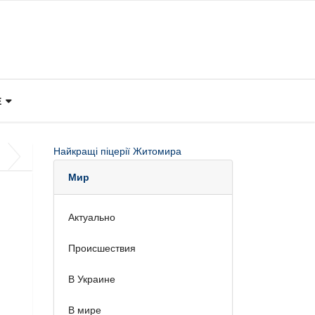
Е
Найкращі піцерії Житомира
Мир
Актуально
Происшествия
В Украине
В мире