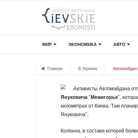
МИР
ЭКОНОМИКА
АВТО
Автомайдан 
Главная
В Украине
Активисты Автомайдана от
Януковича
"
Межигорье
", котор
километрах от Киева. Там плани
Януковича".
Колонна, в составе которой боле