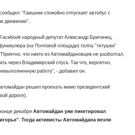
ообщил: "Гаишник спокойно отпускает автобус с
ли движение".
в Facebook народный депутат Александр Бригинец,
фуникулера (на Почтовой площади) толпа "титушек"
"Приятно, что никто из Автомайдановцев не разболтал,
ать через Владимирский спуск. Так что, вероятно,
 невыполненную работу", - добавил он.
Автомайдан решил проехать мимо президентский
ой дороге).
в конце декабря
Автомайдан уже пикетировал
игорье". Тогда активисты Автомайдана везли