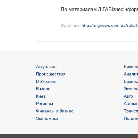
По материалам ЛIГАБiзнесIнформ
Источник:
http://mignews.com.ua/ru/art
Актуально
Бизнес
Происшествия
Аналит
В Украине
Бизнес
В мире
Эконом
Киев
Авто
Регионы
Автом
Финансы и бизнес
Трансп
Экономика
Полит