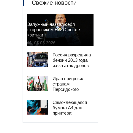
Свежие новости
Залужный назвал себя
сторонником НАТО после
критики
05.08.2026
Россия разрешила
бензин 2013 года
из-за атак дронов
Иран пригрозил
странам
Персидского
залива ударами в
ответ на атаки
Самоклеющаяся
США
бумага А4 для
принтера:
универсальное
решение для
печати наклеек и