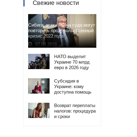
Свежие новости
Сибига: атаки РФ на суда могут
повторить продовольственный
кризис 2022 года
07.08.2026
НАТО выделит
Украине 70 млрд
евро в 2026 году
Субсидия в
Украине: кому
доступна помощь
при приостановке
трудового договора
Возврат переплаты
налогов: процедура
и сроки