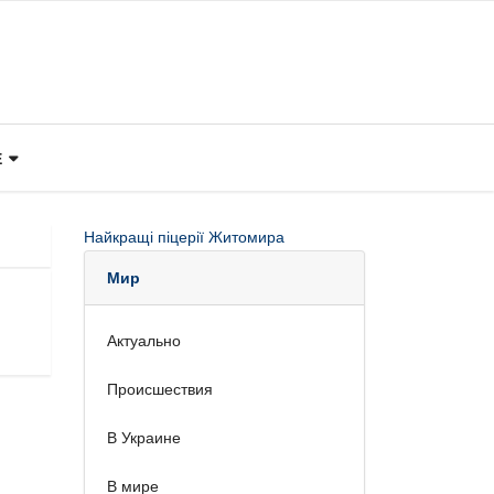
Е
Найкращі піцерії Житомира
Мир
Актуально
Происшествия
В Украине
В мире