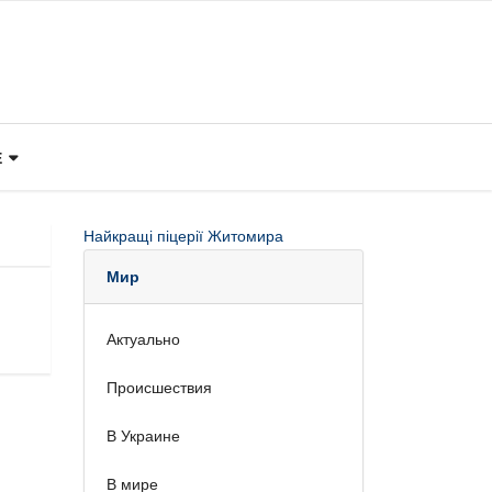
Е
Найкращі піцерії Житомира
Мир
Актуально
Происшествия
В Украине
В мире