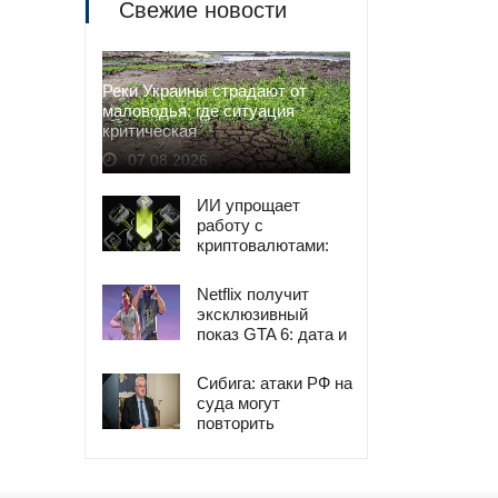
Свежие новости
Реки Украины страдают от
маловодья: где ситуация
критическая
07.08.2026
ИИ упрощает
работу с
криптовалютами:
анализ и
управление
Netflix получит
эксклюзивный
показ GTA 6: дата и
детали
Сибига: атаки РФ на
суда могут
повторить
продовольственный
кризис 2022 года