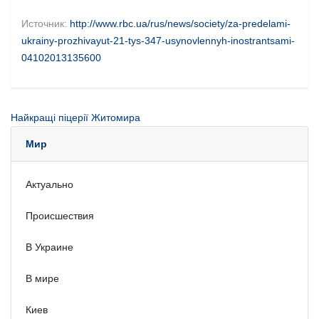
Источник:
http://www.rbc.ua/rus/news/society/za-predelami-
ukrainy-prozhivayut-21-tys-347-usynovlennyh-inostrantsami-
04102013135600
Найкращі піцерії Житомира
Мир
Актуально
Происшествия
В Украине
В мире
Киев