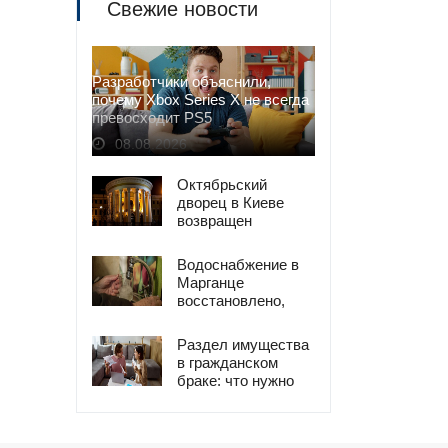
Свежие новости
Разработчики объяснили,
почему Xbox Series X не всегда
превосходит PS5
08.08.2026
Октябрьский
дворец в Киеве
возвращен
государству
Водоснабжение в
Марганце
восстановлено,
премьер напомнил
о персональной
Раздел имущества
ответственности
в гражданском
браке: что нужно
доказать в суде