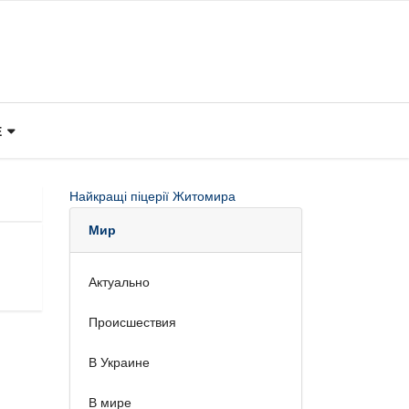
Е
Найкращі піцерії Житомира
Мир
Актуально
Происшествия
В Украине
В мире