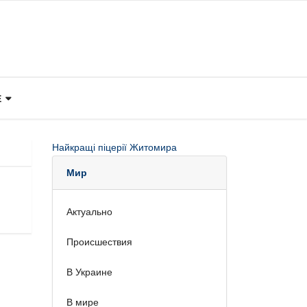
Е
Найкращі піцерії Житомира
Мир
Актуально
Происшествия
В Украине
В мире