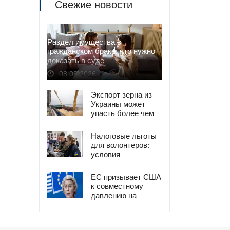
Свежие новости
Раздел имущества в
гражданском браке: что нужно
доказать в суде
08.08.2026
Экспорт зерна из
Украины может
упасть более чем
на 50% из-за атак
РФ
Налоговые льготы
для волонтеров:
условия
освобождения от
налогов
ЕС призывает США
к совместному
давлению на
Россию