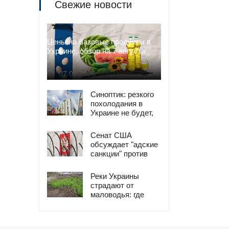
Свежие новости
Цены на базовые продукты в
Украине: обзор на 7 августа
07.08.2026
Синоптик: резкого
похолодания в
Украине не будет,
жара сменится
комфортом
Сенат США
обсуждает "адские
санкции" против
России и Ирана
Реки Украины
страдают от
маловодья: где
ситуация
критическая