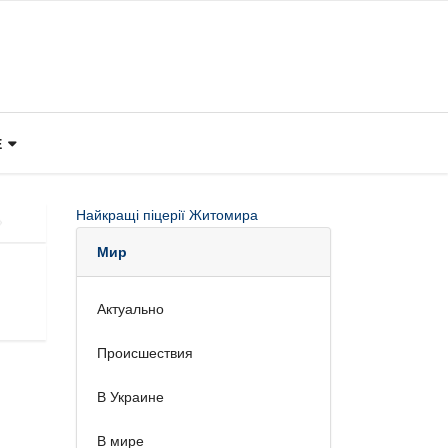
Е
Найкращі піцерії Житомира
Мир
Актуально
Происшествия
В Украине
В мире