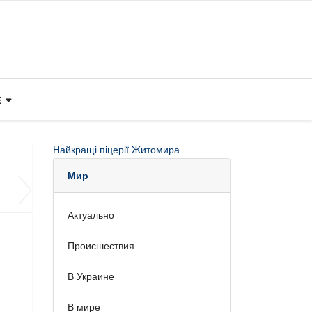
Е
Найкращі піцерії Житомира
Мир
Актуально
Происшествия
В Украине
В мире