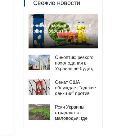
Свежие новости
Цены на базовые продукты в
Украине: обзор на 7 августа
07.08.2026
Синоптик: резкого
похолодания в
Украине не будет,
жара сменится
комфортом
Сенат США
обсуждает "адские
санкции" против
России и Ирана
Реки Украины
страдают от
маловодья: где
ситуация
критическая