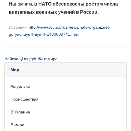
Напомним,
в НАТО обеспокоены ростом числа
внезапных военных учений в России.
Источник:
http://www.rbc.ua/rus/news/nato-organizuet-
goryachuyu-liniyu-rf-1430639741.html
Найкращі піцерії Житомира
Мир
Актуально
Происшествия
В Украине
В мире