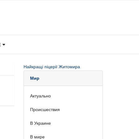
Е
Найкращі піцерії Житомира
Мир
Актуально
Происшествия
В Украине
В мире