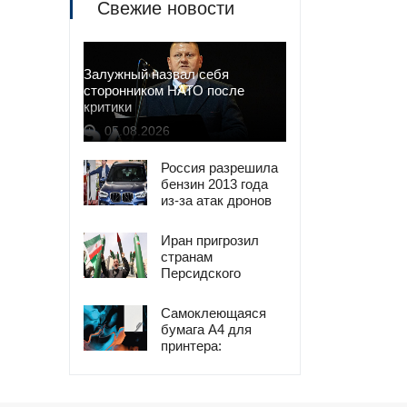
Свежие новости
Залужный назвал себя
сторонником НАТО после
критики
05.08.2026
Россия разрешила
бензин 2013 года
из-за атак дронов
Иран пригрозил
странам
Персидского
залива ударами в
ответ на атаки
Самоклеющаяся
США
бумага А4 для
принтера:
универсальное
решение для
печати наклеек и