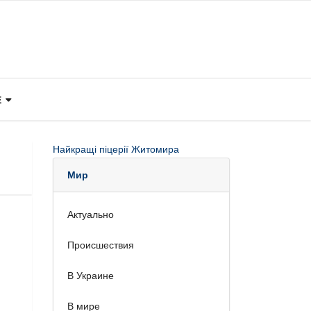
Е
Найкращі піцерії Житомира
Мир
Актуально
Происшествия
В Украине
В мире