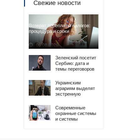
Свежие новости
Возврат переплаты налогов:
процедура и сроки
06.08.2026
Зеленский посетит
Сербию: дата и
темы переговоров
Украинским
аграриям выделят
экстренную
помощь из-за
блокады РФ
Современные
охранные системы
и системы
безопасности в
Украине – выбор и
покупка онлайн