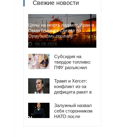
Свежие новости
Цены на нефть падают: Иран и
Оман близки к сделке по
Ормузскому проливу
06.08.2026
Субсидия на
твердое топливо:
ПФУ разъяснил
условия получения
Трамп и Хегсет:
конфликт из-за
дефицита ракет в
США
Залужный назвал
себя сторонником
НАТО после
критики