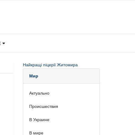
Е
Найкращі піцерії Житомира
Мир
Актуально
Происшествия
В Украине
В мире