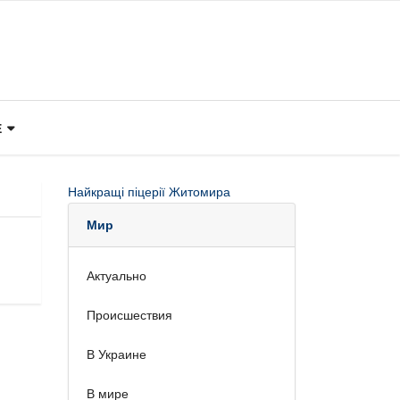
Е
Найкращі піцерії Житомира
Мир
Актуально
Происшествия
В Украине
В мире