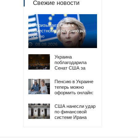
Свежие новости
ЕС призывает США к
совместному давлению на
Россию
08.08.2026
Украина
поблагодарила
Сенат США за
"адские санкции"
против РФ
Пенсию в Украине
теперь можно
оформить онлайн:
инструкция
США нанесли удар
по финансовой
системе Ирана
новыми санкциями