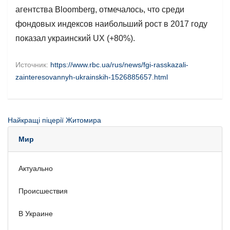
агентства Bloomberg, отмечалось, что среди
фондовых индексов наибольший рост в 2017 году
показал украинский UX (+80%).
Источник:
https://www.rbc.ua/rus/news/fgi-rasskazali-
zainteresovannyh-ukrainskih-1526885657.html
Найкращі піцерії Житомира
Мир
Актуально
Происшествия
В Украине