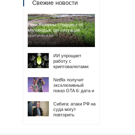
Свежие новости
Реки Украины страдают от
маловодья: где ситуация
критическая
07.08.2026
ИИ упрощает
работу с
криптовалютами:
анализ и
управление
Netflix получит
эксклюзивный
показ GTA 6: дата и
детали
Сибига: атаки РФ на
суда могут
повторить
продовольственный
кризис 2022 года