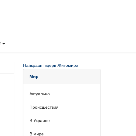
Е
Найкращі піцерії Житомира
Мир
Актуально
Происшествия
В Украине
В мире