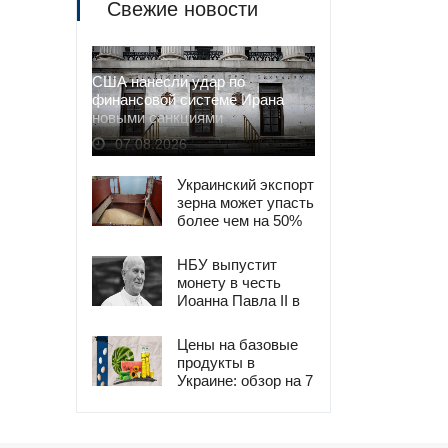
Свежие новости
США нанесли удар по
финансовой системе Ирана
новыми санкциями
07.08.2026
Украинский экспорт
зерна может упасть
более чем на 50%
НБУ выпустит
монету в честь
Иоанна Павла II в
2026 году
Цены на базовые
продукты в
Украине: обзор на 7
августа