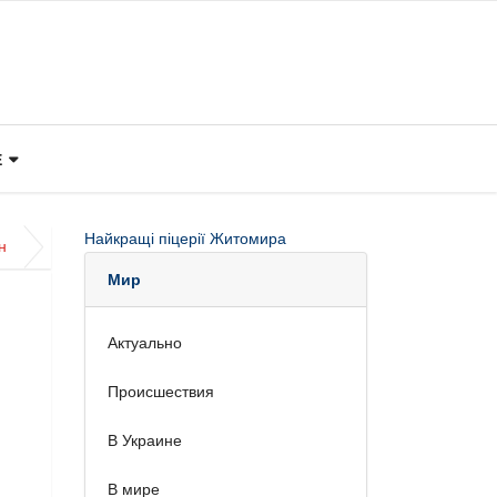
Е
Найкращі піцерії Житомира
н
Мир
Актуально
Происшествия
В Украине
В мире