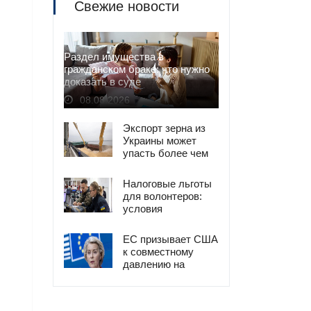
Свежие новости
Раздел имущества в
гражданском браке: что нужно
доказать в суде
08.08.2026
Экспорт зерна из
Украины может
упасть более чем
на 50% из-за атак
РФ
Налоговые льготы
для волонтеров:
условия
освобождения от
налогов
ЕС призывает США
к совместному
давлению на
Россию