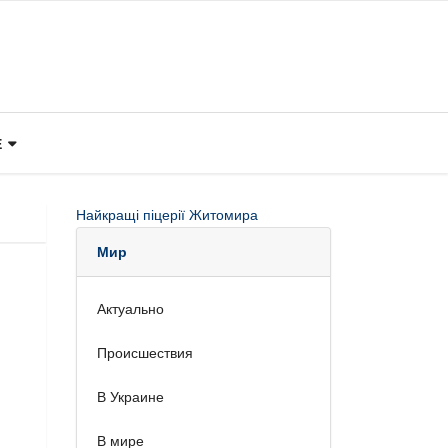
Е
Найкращі піцерії Житомира
Мир
Актуально
Происшествия
В Украине
В мире