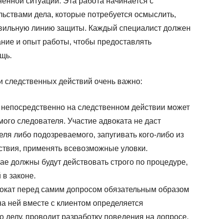
нной ситуации. Эта работа начинается с
льствами дела, которые потребуется осмыслить,
авильную линию защиты. Каждый специалист должен
ние и опыт работы, чтобы предоставлять
ощь.
и следственных действий очень важно:
 непосредственно на следственном действии может
ого следователя. Участие адвоката не даст
еля либо подозреваемого, запугивать кого-либо из
ствия, применять всевозможные уловки.
ае должны будут действовать строго по процедуре,
в законе.
вокат перед самим допросом обязательным образом
на ней вместе с клиентом определяется
о делу, проводит разработку поведения на допросе,