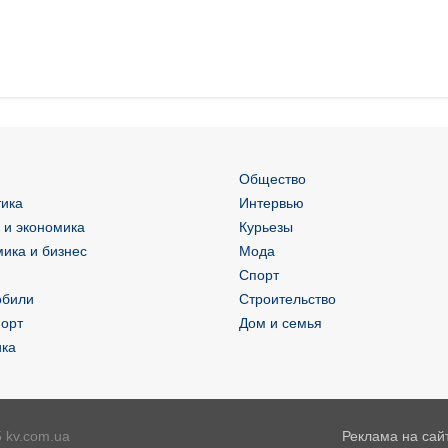
Общество
ика
Интервью
 и экономика
Курьезы
ика и бизнес
Мода
Спорт
обили
Строительство
орт
Дом и семья
ика
 kv.com.ua
Реклама на сай